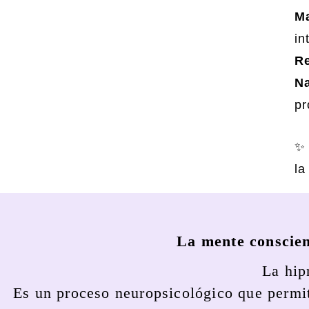
M
in
Re
Na
pr
✨ 
la
La mente conscien
La hip
Es un proceso neuropsicológico que permi