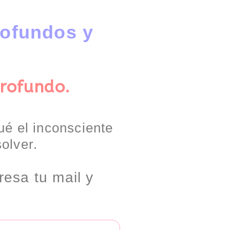
rofundos y
profundo.
ué el inconsciente
olver.
resa tu mail y