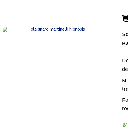

S
Ba
De
de
Mi
tr
Fo
re