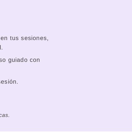
en tus sesiones,
l.
so guiado con
sesión.
cas.