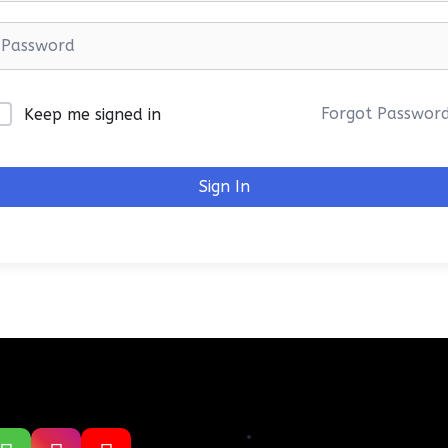
Forgot Passwor
Keep me signed in
Sign In
.