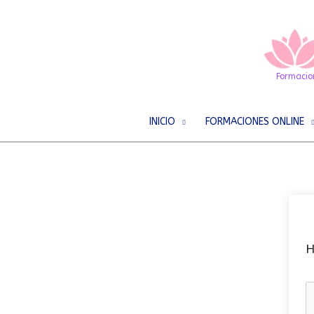
Ir
al
contenido
Formacion
INICIO
FORMACIONES ONLINE
H